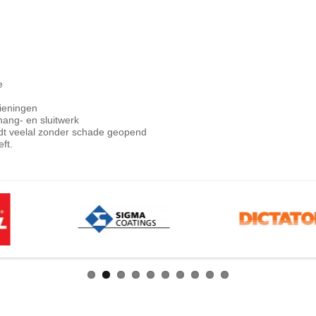
e
zieningen
hang- en sluitwerk
dt veelal zonder schade geopend
ft.