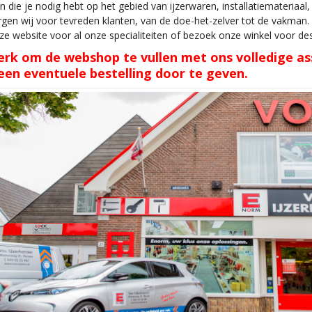
len die je nodig hebt op het gebied van ijzerwaren, installatiemateria
rgen wij voor tevreden klanten, van de doe-het-zelver tot de vakman.
ze website voor al onze specialiteiten of bezoek onze winkel voor d
rk om de webshop te vullen met ons volledige as
n een eventuele bestelling door te geven.