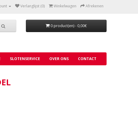
ount
Verlanglijst (0)
Winkelwagen
Afrekenen
0 product(en) - 0,00€
E
SLOTENSERVICE
OVER ONS
CONTACT
DEL