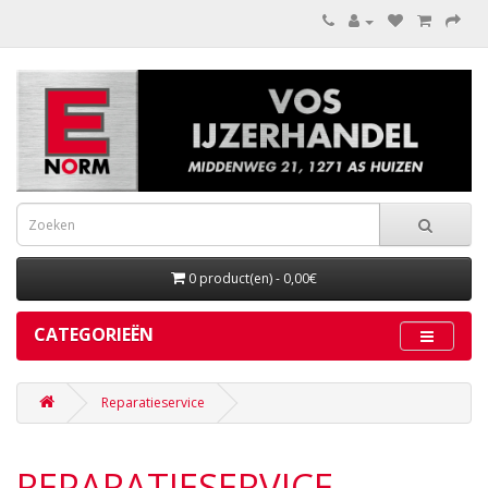
0 product(en) - 0,00€
CATEGORIEËN
Reparatieservice
REPARATIESERVICE