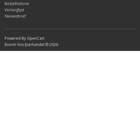
Bestelhistorie
Verlanglijst
Nieuwsbrief
Powered By OpenCart
Enorm Vos IJzerhandel © 2026