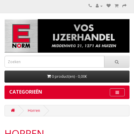
0 product(en) - 0,00€
CATEGORIEËN
Horren
HORREN