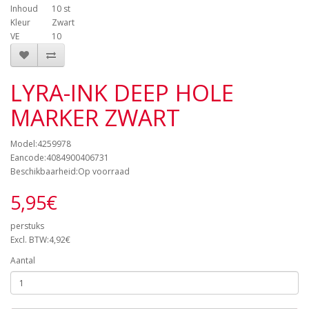
Inhoud
10 st
Kleur
Zwart
VE
10
LYRA-INK DEEP HOLE
MARKER ZWART
Model:4259978
Eancode:4084900406731
Beschikbaarheid:Op voorraad
5,95€
perstuks
Excl. BTW:4,92€
Aantal