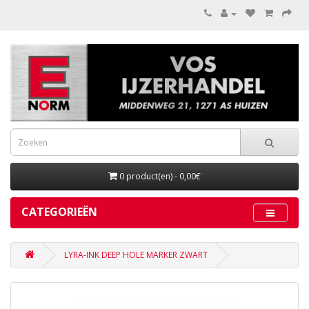
0 product(en) - 0,00€
CATEGORIEËN
LYRA-INK DEEP HOLE MARKER ZWART