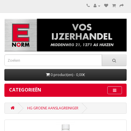
0 product(en) - 0,00€
CATEGORIEËN
HG GROENE AANSLAGREINIGER