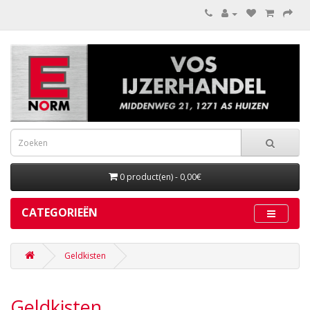
0 product(en) - 0,00€
CATEGORIEËN
Geldkisten
Geldkisten