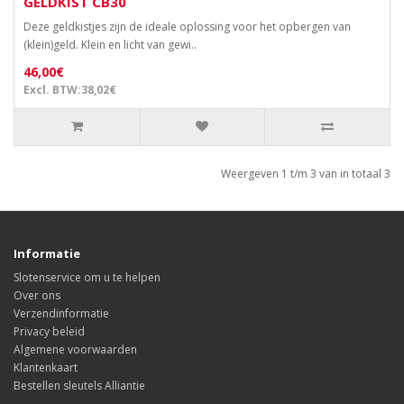
GELDKIST CB30
Deze geldkistjes zijn de ideale oplossing voor het opbergen van
(klein)geld. Klein en licht van gewi..
46,00€
Excl. BTW:38,02€
Weergeven 1 t/m 3 van in totaal 3
Informatie
Slotenservice om u te helpen
Over ons
Verzendinformatie
Privacy beleid
Algemene voorwaarden
Klantenkaart
Bestellen sleutels Alliantie