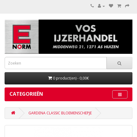
0 product(en) - 0,00€
CATEGORIEËN
GARDENA CLASSIC BLOEMENSCHEPJE