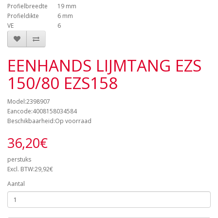
Profielbreedte
19 mm
Profieldikte
6 mm
VE
6
EENHANDS LIJMTANG EZS
150/80 EZS158
Model:2398907
Eancode:4008158034584
Beschikbaarheid:Op voorraad
36,20€
perstuks
Excl. BTW:29,92€
Aantal