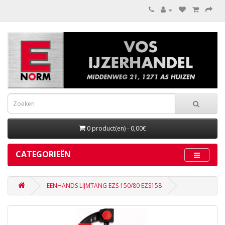
0 product(en) - 0,00€
CATEGORIEËN
EENHANDS LIJMTANG EZS 150/80 EZS158