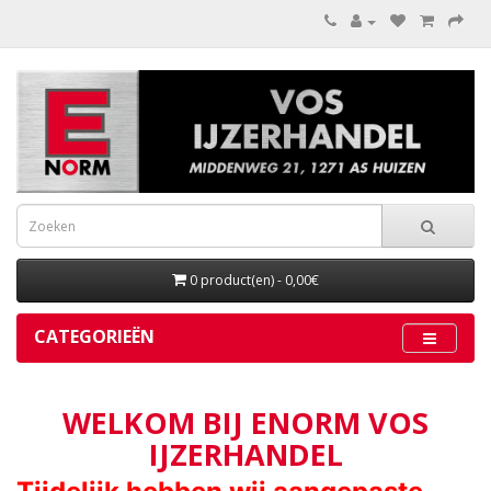
0 product(en) - 0,00€
CATEGORIEËN
WELKOM BIJ ENORM VOS
IJZERHANDEL