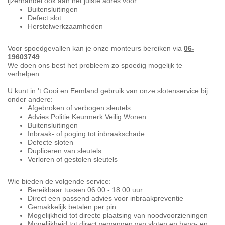
ijzerhandel ook aan het juiste adres voor:
Buitensluitingen
Defect slot
Herstelwerkzaamheden
Voor spoedgevallen kan je onze monteurs bereiken via
06-
19603749
.
We doen ons best het probleem zo spoedig mogelijk te
verhelpen.
U kunt in 't Gooi en Eemland gebruik van onze slotenservice bij
onder andere:
Afgebroken of verbogen sleutels
Advies Politie Keurmerk Veilig Wonen
Buitensluitingen
Inbraak- of poging tot inbraakschade
Defecte sloten
Dupliceren van sleutels
Verloren of gestolen sleutels
Wie bieden de volgende service:
Bereikbaar tussen 06.00 - 18.00 uur
Direct een passend advies voor inbraakpreventie
Gemakkelijk betalen per pin
Mogelijkheid tot directe plaatsing van noodvoorzieningen
Mogelijkheid tot direct vervangen van sloten en hang- en