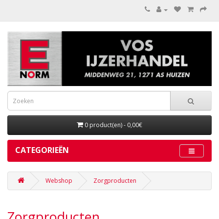
0 product(en) - 0,00€
CATEGORIEËN
Webshop
Zorgproducten
Zorgproducten