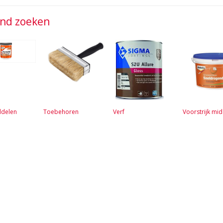
jnd zoeken
ddelen
Toebehoren
Verf
Voorstrijk mi