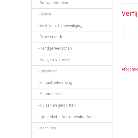
-Bouwmaterialen
Verfi
-Elektra
-Elektronische beveiliging
-Graveerwerk
-Handgereedschap
-Hang en sluitwerk
Afbijt mi
-IJzerwaren
-Klimaatbeheersing
-Klimmaterialen
-Kluizen en geldkisten
-Lijmen/kitten/purren/vulmiddelen
-Machines