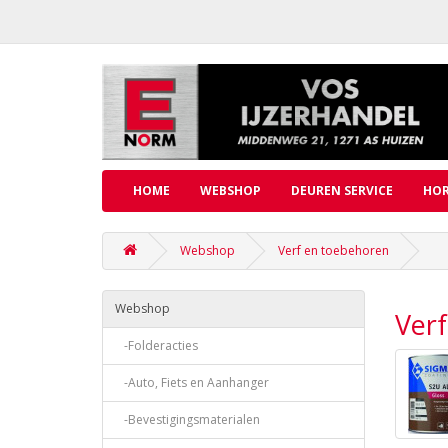
HOME
WEBSHOP
DEUREN SERVICE
HOR
Webshop
Verf en toebehoren
Webshop
Ver
-Folderacties
-Auto, Fiets en Aanhanger
-Bevestigingsmaterialen