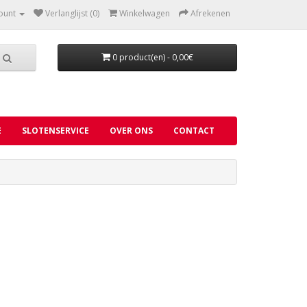
ount
Verlanglijst (0)
Winkelwagen
Afrekenen
0 product(en) - 0,00€
E
SLOTENSERVICE
OVER ONS
CONTACT