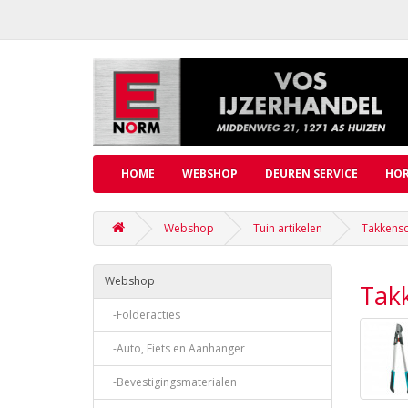
HOME
WEBSHOP
DEUREN SERVICE
HOR
Webshop
Tuin artikelen
Takkens
Webshop
Tak
-Folderacties
-Auto, Fiets en Aanhanger
-Bevestigingsmaterialen