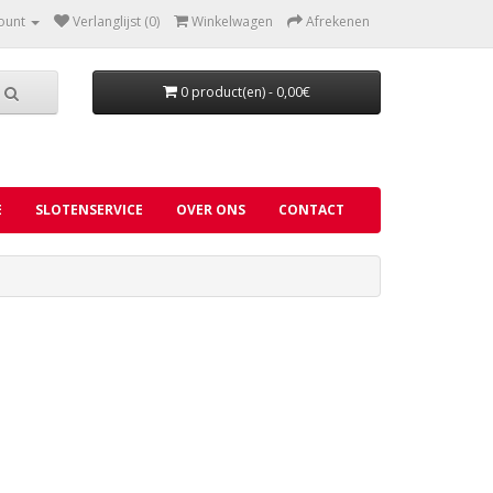
ount
Verlanglijst (0)
Winkelwagen
Afrekenen
0 product(en) - 0,00€
E
SLOTENSERVICE
OVER ONS
CONTACT