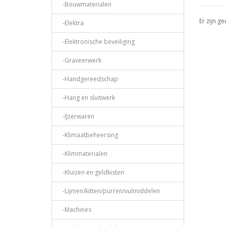
-Bouwmaterialen
Er zijn g
-Elektra
-Elektronische beveiliging
-Graveerwerk
-Handgereedschap
-Hang en sluitwerk
-IJzerwaren
-Klimaatbeheersing
-Klimmaterialen
-Kluizen en geldkisten
-Lijmen/kitten/purren/vulmiddelen
-Machines