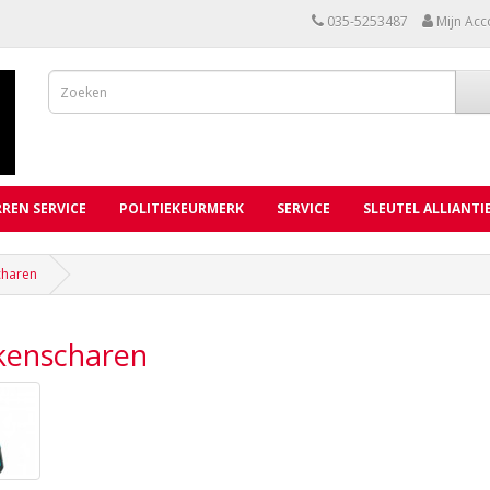
035-5253487
Mijn Acc
REN SERVICE
POLITIEKEURMERK
SERVICE
SLEUTEL ALLIANTI
charen
kenscharen