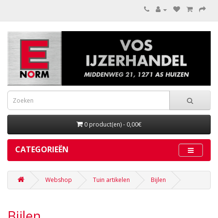
0 product(en) - 0,00€
CATEGORIEËN
Webshop
Tuin artikelen
Bijlen
Bijlen