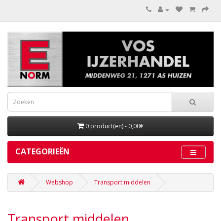
0 product(en) - 0,00€
CATEGORIEËN
Webshop
Transport middelen
Transport middelen