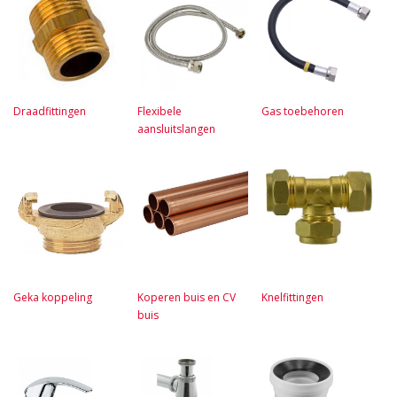
Draadfittingen
Flexibele
Gas toebehoren
aansluitslangen
Geka koppeling
Koperen buis en CV
Knelfittingen
buis