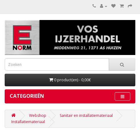
0 product(en) - 0,00€
CATEGORIEËN
Webshop
Sanitair en installatiemateriaal
Installatiemateriaal