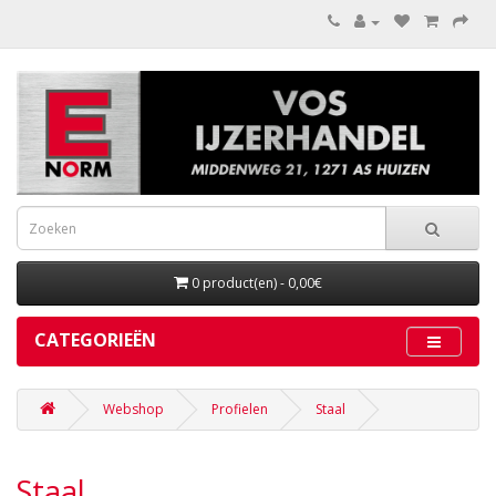
0 product(en) - 0,00€
CATEGORIEËN
Webshop
Profielen
Staal
Staal