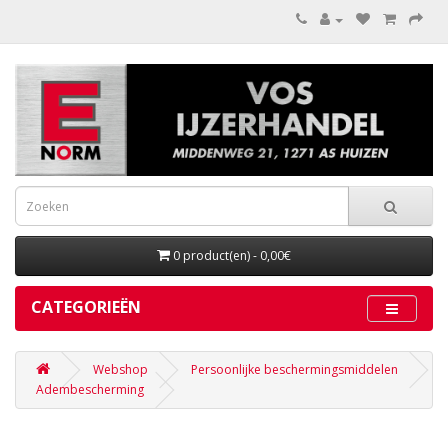
0 product(en) - 0,00€
CATEGORIEËN
Webshop
Persoonlijke beschermingsmiddelen
Adembescherming