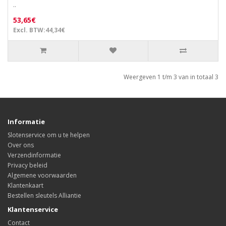
..
53,65€
Excl. BTW:44,34€
Weergeven 1 t/m 3 van in totaal 3
Informatie
Slotenservice om u te helpen
Over ons
Verzendinformatie
Privacy beleid
Algemene voorwaarden
Klantenkaart
Bestellen sleutels Alliantie
Klantenservice
Contact