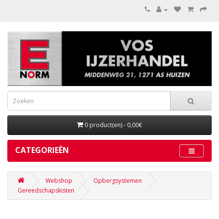
0 product(en) - 0,00€
CATEGORIEËN
Webshop
Opbergsystemen
Gereedschapskisten