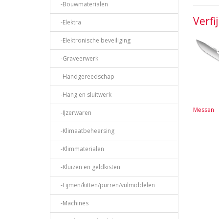
-Bouwmaterialen
Verfi
-Elektra
-Elektronische beveiliging
-Graveerwerk
-Handgereedschap
-Hang en sluitwerk
Messen
-IJzerwaren
-Klimaatbeheersing
-Klimmaterialen
-Kluizen en geldkisten
-Lijmen/kitten/purren/vulmiddelen
-Machines