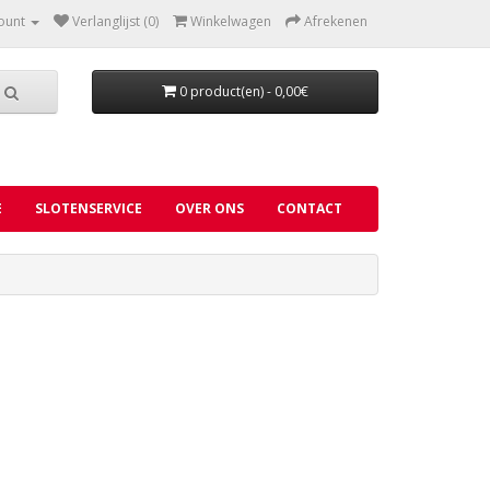
ount
Verlanglijst (0)
Winkelwagen
Afrekenen
0 product(en) - 0,00€
E
SLOTENSERVICE
OVER ONS
CONTACT