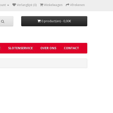
ount
Verlanglijst (0)
Winkelwagen
Afrekenen
0 product(en) - 0,00€
E
SLOTENSERVICE
OVER ONS
CONTACT