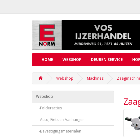
HOME
WEBSHOP
DEUREN SERVICE
HOR
Webshop
Machines
Zaagmachin
Webshop
Zaa
-Folderacties
-Auto, Fiets en Aanhanger
-Bevestigingsmaterialen