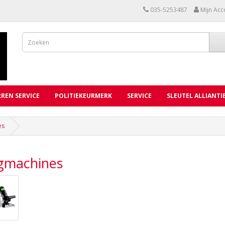
035-5253487
Mijn Acc
REN SERVICE
POLITIEKEURMERK
SERVICE
SLEUTEL ALLIANTI
es
gmachines