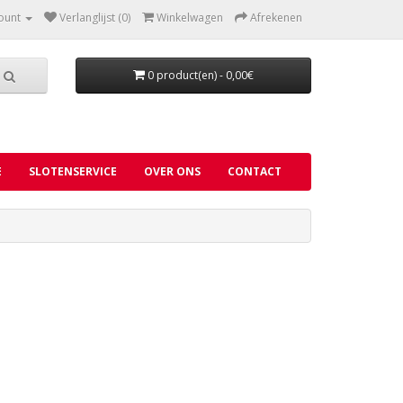
ount
Verlanglijst (0)
Winkelwagen
Afrekenen
0 product(en) - 0,00€
E
SLOTENSERVICE
OVER ONS
CONTACT