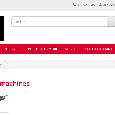
035-5253487
Mijn Acc
REN SERVICE
POLITIEKEURMERK
SERVICE
SLEUTEL ALLIANTI
s
pmachines