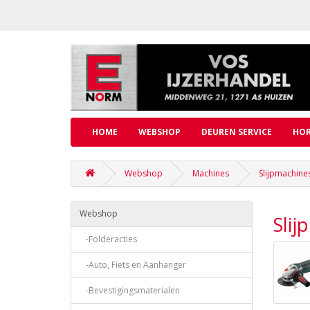
HOME
WEBSHOP
DEUREN SERVICE
HOR
Webshop
Machines
Slijpmachine
Webshop
Slij
-Folderacties
-Auto, Fiets en Aanhanger
-Bevestigingsmaterialen