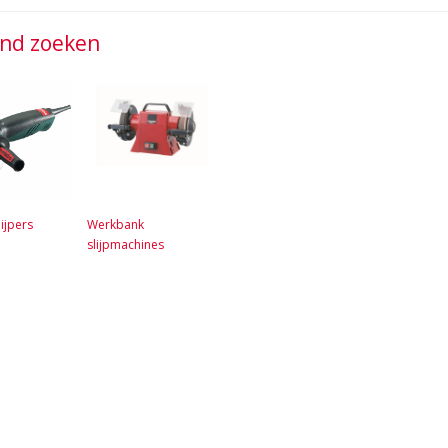
jnd zoeken
ijpers
Werkbank
slijpmachines