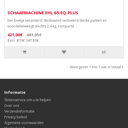
SCHAAFMACHINE EHL 65 EQ-PLUS
Een beetje veranderd. Beslissend verbeterd.Sterke punten en
voordelenweegt slechts 2,4 kg, compacte ..
421,00€
481,05€
Excl. BTW:347,93€
Weergeven 1 t/m 1 van in totaal 1
Informatie
Slotenservice om u te helpen
Over ons
Verzendinformatie
Privacy beleid
Algemene voorwaarden