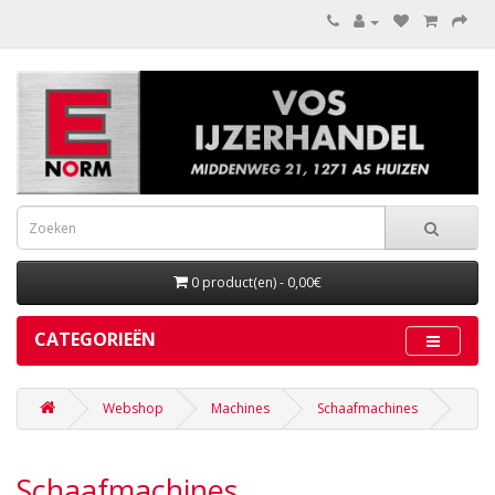
0 product(en) - 0,00€
CATEGORIEËN
Webshop
Machines
Schaafmachines
Schaafmachines