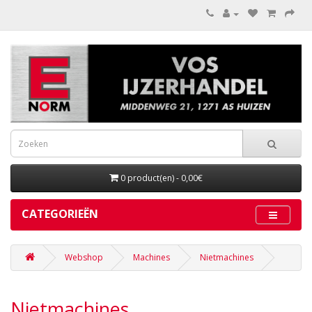
0 product(en) - 0,00€
CATEGORIEËN
Webshop
Machines
Nietmachines
Nietmachines