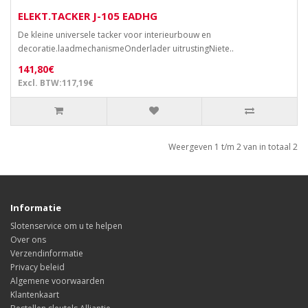
ELEKT.TACKER J-105 EADHG
De kleine universele tacker voor interieurbouw en
decoratie.laadmechanismeOnderlader uitrustingNiete..
141,80€
Excl. BTW:117,19€
Weergeven 1 t/m 2 van in totaal 2
Informatie
Slotenservice om u te helpen
Over ons
Verzendinformatie
Privacy beleid
Algemene voorwaarden
Klantenkaart