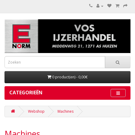
0 product(en) - 0,00€
CATEGORIEËN
Webshop
Machines
Machines