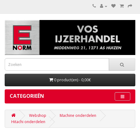
0 product(en) - 0,00€
CATEGORIEËN
Webshop
Machine onderdelen
Hitachi onderdelen