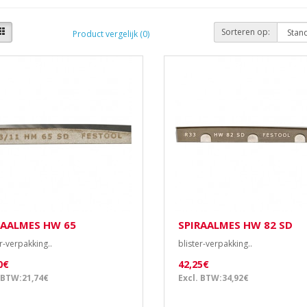
Sorteren op:
Product vergelijk (0)
RAALMES HW 65
SPIRAALMES HW 82 SD
r-verpakking..
blister-verpakking..
0€
42,25€
 BTW:21,74€
Excl. BTW:34,92€