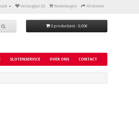
ount
Verlanglijst (0)
Winkelwagen
Afrekenen
0 product(en) - 0,00€
E
SLOTENSERVICE
OVER ONS
CONTACT