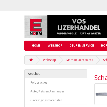
HOME
WEBSHOP
DEUREN SERVICE
HOR
Webshop
Machine accesoires
Sc
Webshop
Scha
-Folderacties
-Auto, Fiets en Aanhanger
-Bevestigingsmaterialen