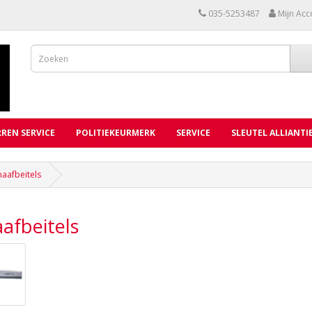
035-5253487
Mijn Acc
REN SERVICE
POLITIEKEURMERK
SERVICE
SLEUTEL ALLIANTI
haafbeitels
afbeitels