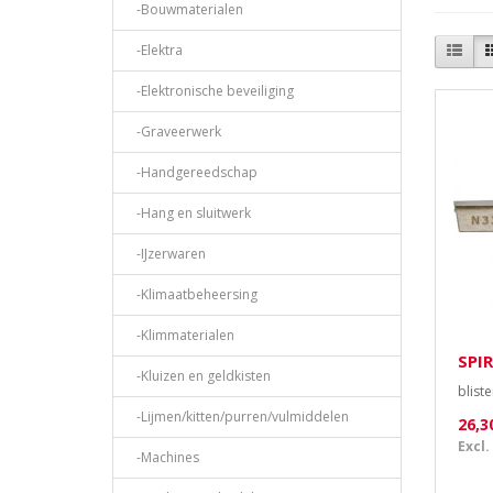
-Bouwmaterialen
-Elektra
-Elektronische beveiliging
-Graveerwerk
-Handgereedschap
-Hang en sluitwerk
-IJzerwaren
-Klimaatbeheersing
-Klimmaterialen
SPI
-Kluizen en geldkisten
bliste
-Lijmen/kitten/purren/vulmiddelen
26,3
Excl.
-Machines