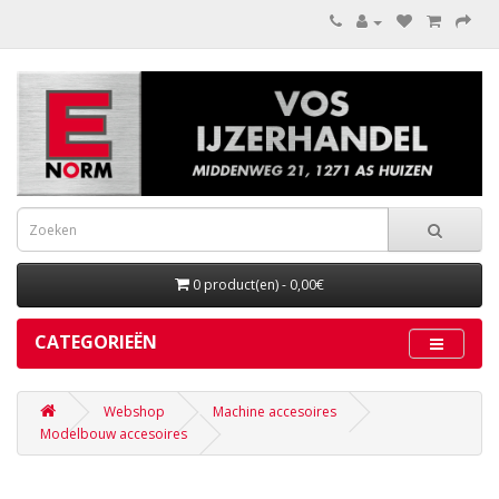
0 product(en) - 0,00€
CATEGORIEËN
Webshop
Machine accesoires
Modelbouw accesoires