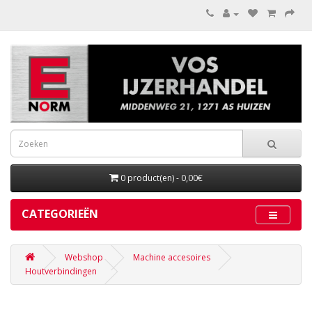
0 product(en) - 0,00€
CATEGORIEËN
Webshop
Machine accesoires
Houtverbindingen