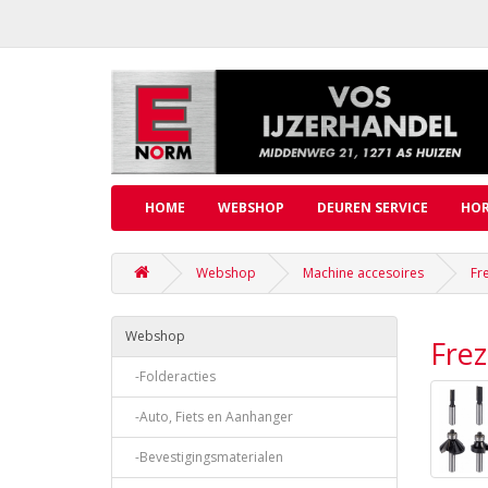
HOME
WEBSHOP
DEUREN SERVICE
HOR
Webshop
Machine accesoires
Fr
Webshop
Fre
-Folderacties
-Auto, Fiets en Aanhanger
-Bevestigingsmaterialen