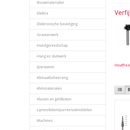
-Bouwmaterialen
Verfi
-Elektra
-Elektronische beveiliging
-Graveerwerk
-Handgereedschap
-Hang en sluitwerk
Houtfrez
-IJzerwaren
-Klimaatbeheersing
-Klimmaterialen
-Kluizen en geldkisten
-Lijmen/kitten/purren/vulmiddelen
-Machines