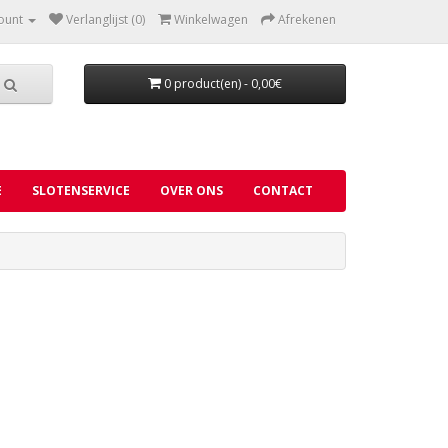
ount
Verlanglijst (0)
Winkelwagen
Afrekenen
0 product(en) - 0,00€
E
SLOTENSERVICE
OVER ONS
CONTACT