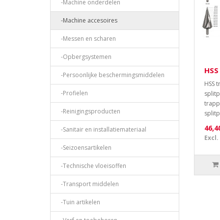
-Machine onderdelen
-Machine accesoires
-Messen en scharen
-Opbergsystemen
HSS
-Persoonlijke beschermingsmiddelen
HSS 
-Profielen
split
trapp
-Reinigingsproducten
split
46,4
-Sanitair en installatiemateriaal
Excl.
-Seizoensartikelen
-Technische vloeisoffen
-Transport middelen
-Tuin artikelen