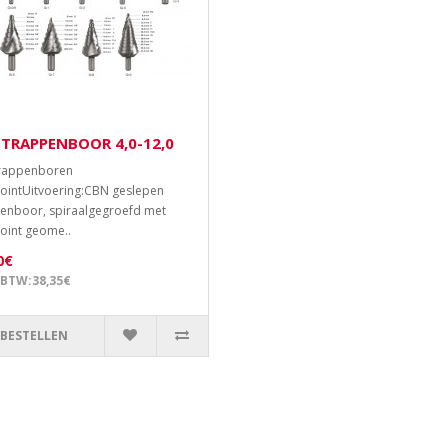
 TRAPPENBOOR 4,0-12,0
trappenboren
pointUitvoering:CBN geslepen
enboor, spiraalgegroefd met
point geome..
0€
 BTW:38,35€
BESTELLEN