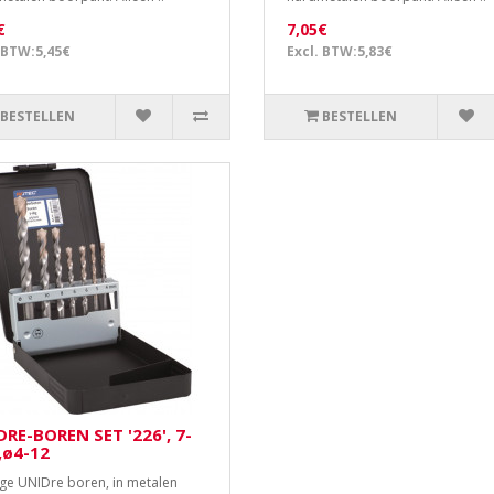
€
7,05€
 BTW:5,45€
Excl. BTW:5,83€
BESTELLEN
BESTELLEN
RE-BOREN SET '226', 7-
,ø4-12
ige UNIDre boren, in metalen