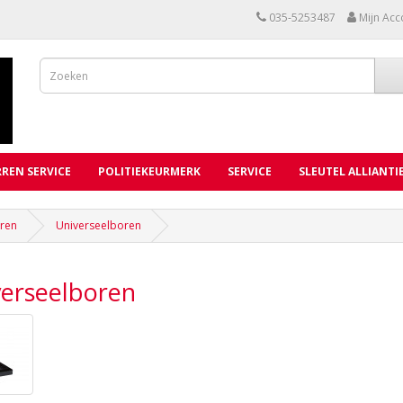
035-5253487
Mijn Acc
REN SERVICE
POLITIEKEURMERK
SERVICE
SLEUTEL ALLIANTI
ren
Universeelboren
verseelboren