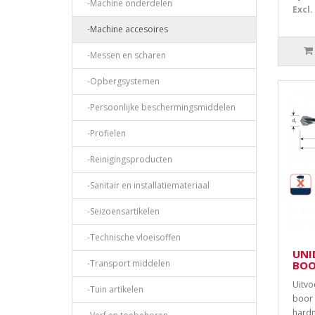
-Machine onderdelen
Excl.
-Machine accesoires
-Messen en scharen
-Opbergsystemen
-Persoonlijke beschermingsmiddelen
-Profielen
-Reinigingsproducten
-Sanitair en installatiemateriaal
-Seizoensartikelen
-Technische vloeisoffen
UNI
-Transport middelen
BOO
Uitvo
-Tuin artikelen
boor 
hardm