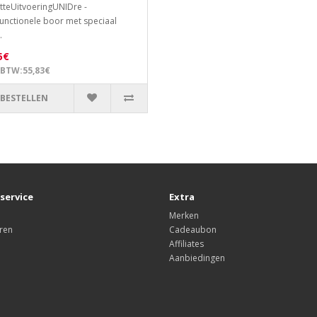
tteUitvoeringUNIDre -
functionele boor met speciaal
.
5€
 BTW:55,83€
BESTELLEN
service
Extra
Merken
ren
Cadeaubon
Affiliates
Aanbiedingen