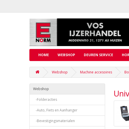
HOME
WEBSHOP
DEUREN SERVICE
HOR
Webshop
Machine accesoires
Bo
Webshop
Uni
-Folderacties
-Auto, Fiets en Aanhanger
-Bevestigingsmaterialen