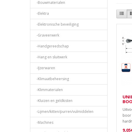
-Bouwmaterialen
-Elektra
-Elektronische beveiliging
-Graveerwerk
-Handgereedschap
-Hang en sluitwerk
-IJzerwaren
-Klimaatbeheersing
-Klimmaterialen
UNI
-Kluizen en geldkisten
BOO
Uitvo
-Lijmen/kitten/purren/vulmiddelen
boor 
hardm
-Machines
9,05