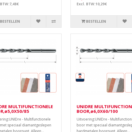
 BTW:7,48€
Excl. BTW:10,29€
BESTELLEN
BESTELLEN
DRE MULTIFUNCTIONELE
UNIDRE MULTIFUNCTION
R,ø5,0X50/85
BOOR,ø6,0X60/100
ering:UNIDre - Multifunctionele
Uitvoering:UNIDre - Multifunction
met speciaal diamantgeslepen
boor met speciaal diamantgesle
etalen boorpunt. Alleen ..
hardmetalen boorpunt. Alleen ..