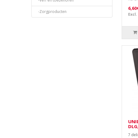
-Verf en toebehoren
6,60
-Zorgproducten
Excl.
UNID
DLG
7 del