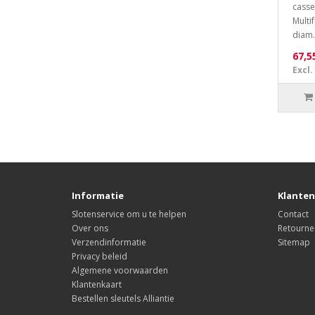
casse
Multi
diam.
67,5
Excl.
Informatie
Klanten
Slotenservice om u te helpen
Contact
Over ons
Retourne
Verzendinformatie
Sitemap
Privacy beleid
Algemene voorwaarden
Klantenkaart
Bestellen sleutels Alliantie