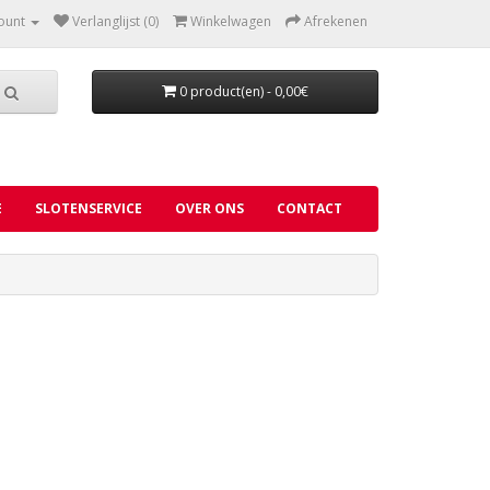
ount
Verlanglijst (0)
Winkelwagen
Afrekenen
0 product(en) - 0,00€
E
SLOTENSERVICE
OVER ONS
CONTACT