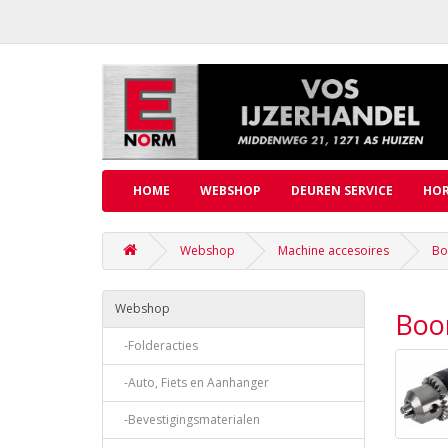
HOME
WEBSHOP
DEUREN SERVICE
HOR
Webshop
Machine accesoires
Bo
Webshop
Boo
-Folderacties
-Auto, Fiets en Aanhanger
-Bevestigingsmaterialen