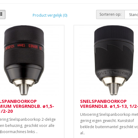
Sorteren op:
Product vergelijk (0)
LSPANBOORKOP
SNELSPANBOORKOP
MIUM VERGRNDLB. ø1,5-
VERGRNDLB. ø1,5-13, 1/2
1/2-20
Uitvoering:Snelspanboorkop me
ering:Snelspanboorkop 2-delige
gering eigen gewicht. Kunststof
en behuizing, geschikt voor alle
beklede buitenmantel geschikt v
-)boormachines links ..
al..