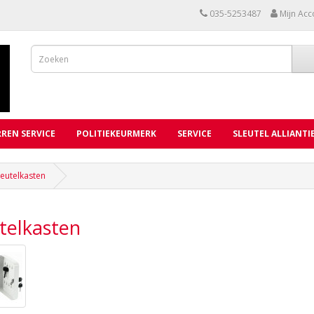
035-5253487
Mijn Acc
REN SERVICE
POLITIEKEURMERK
SERVICE
SLEUTEL ALLIANTI
leutelkasten
telkasten