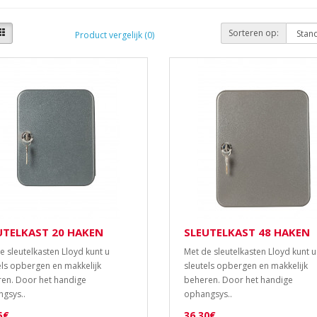
Sorteren op:
Product vergelijk (0)
UTELKAST 20 HAKEN
SLEUTELKAST 48 HAKEN
e sleutelkasten Lloyd kunt u
Met de sleutelkasten Lloyd kunt u
els opbergen en makkelijk
sleutels opbergen en makkelijk
en. Door het handige
beheren. Door het handige
gsys..
ophangsys..
5€
36,30€