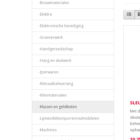
-Bouwmaterialen
-Elektra
-Elektronische beveiliging
-Graveerwerk
-Handgereedschap
-Hang en sluitwerk
-IJzerwaren
-Klimaatbeheersing
-Klimmaterialen
SLE
-Kluizen en geldkisten
Met d
sleut
-Lijmen/kitten/purren/vulmiddelen
beher
-Machines
ophan
30,2