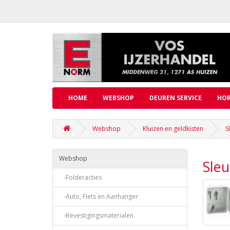
HOME
WEBSHOP
DEUREN SERVICE
HOR
Webshop
Kluizen en geldkisten
S
Webshop
Sleu
-Folderacties
-Auto, Fiets en Aanhanger
-Bevestigingsmaterialen