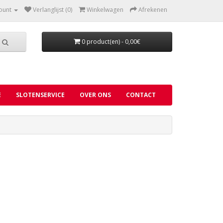
ount
Verlanglijst (0)
Winkelwagen
Afrekenen
0 product(en) - 0,00€
E
SLOTENSERVICE
OVER ONS
CONTACT