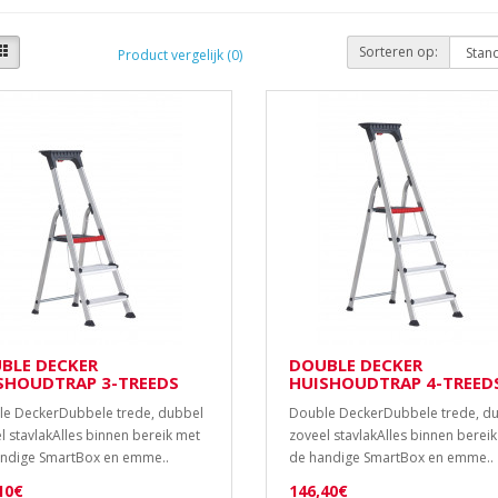
Sorteren op:
Product vergelijk (0)
BLE DECKER
DOUBLE DECKER
SHOUDTRAP 3-TREEDS
HUISHOUDTRAP 4-TREED
e DeckerDubbele trede, dubbel
Double DeckerDubbele trede, d
l stavlakAlles binnen bereik met
zoveel stavlakAlles binnen berei
ndige SmartBox en emme..
de handige SmartBox en emme..
10€
146,40€