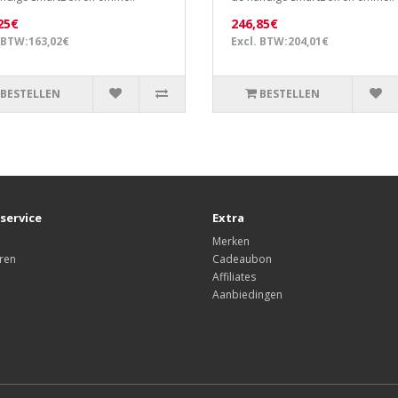
25€
246,85€
 BTW:163,02€
Excl. BTW:204,01€
BESTELLEN
BESTELLEN
service
Extra
Merken
ren
Cadeaubon
Affiliates
Aanbiedingen