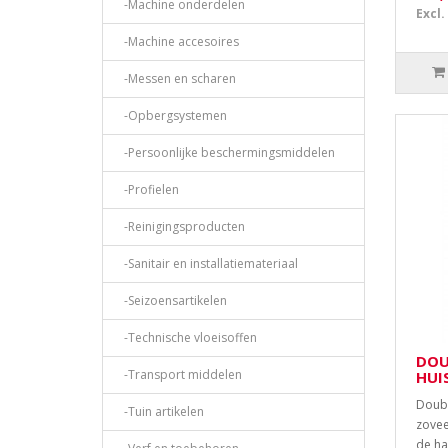
-Machine onderdelen
Excl.
-Machine accesoires
-Messen en scharen
-Opbergsystemen
-Persoonlijke beschermingsmiddelen
-Profielen
-Reinigingsproducten
-Sanitair en installatiemateriaal
-Seizoensartikelen
-Technische vloeisoffen
DOU
-Transport middelen
HUI
Doubl
-Tuin artikelen
zovee
de ha