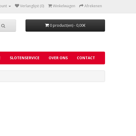
ount
Verlanglijst (0)
Winkelwagen
Afrekenen
0 product(en) - 0,00€
E
SLOTENSERVICE
OVER ONS
CONTACT