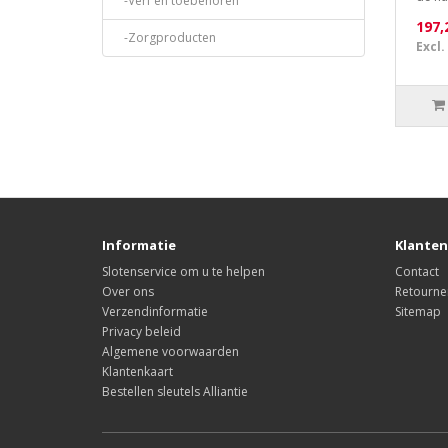
-Verf en toebehoren
197,
-Zorgproducten
Excl.
Informatie
Klanten
Slotenservice om u te helpen
Contact
Over ons
Retourne
Verzendinformatie
Sitemap
Privacy beleid
Algemene voorwaarden
Klantenkaart
Bestellen sleutels Alliantie