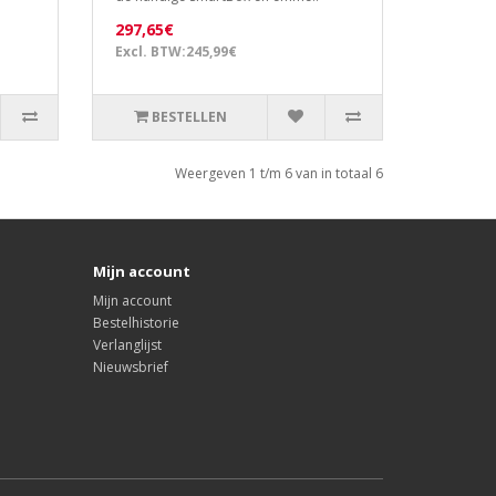
297,65€
Excl. BTW:245,99€
BESTELLEN
Weergeven 1 t/m 6 van in totaal 6
Mijn account
Mijn account
Bestelhistorie
Verlanglijst
Nieuwsbrief