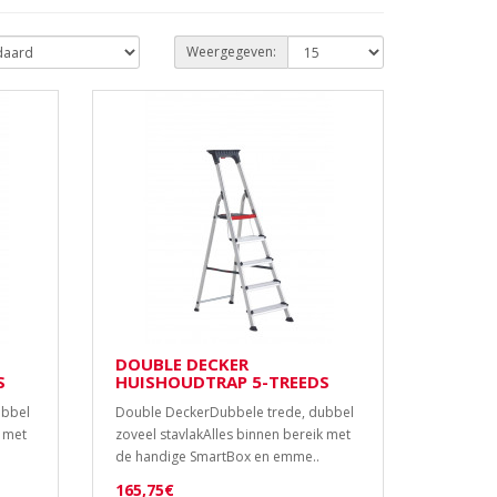
Weergegeven:
DOUBLE DECKER
S
HUISHOUDTRAP 5-TREEDS
ubbel
Double DeckerDubbele trede, dubbel
k met
zoveel stavlakAlles binnen bereik met
de handige SmartBox en emme..
165,75€