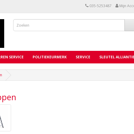
035-5253487
Mijn Acc
REN SERVICE
POLITIEKEURMERK
SERVICE
SLEUTEL ALLIANTI
n
ppen