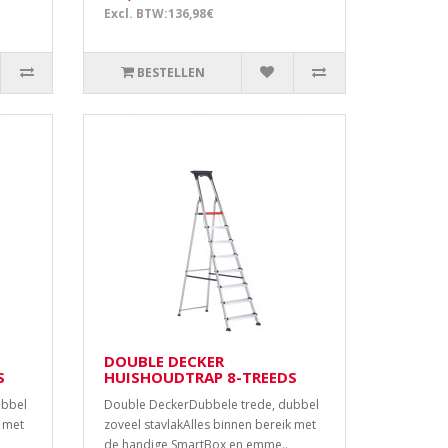
Excl. BTW:136,98€
BESTELLEN
DOUBLE DECKER
S
HUISHOUDTRAP 8-TREEDS
ubbel
Double DeckerDubbele trede, dubbel
k met
zoveel stavlakAlles binnen bereik met
de handige SmartBox en emme..