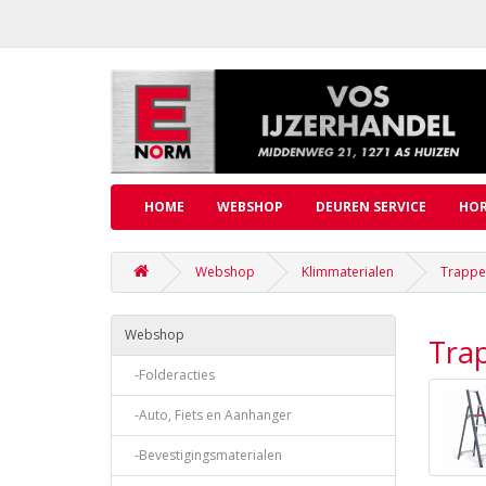
HOME
WEBSHOP
DEUREN SERVICE
HOR
Webshop
Klimmaterialen
Trappe
Webshop
Tra
-Folderacties
-Auto, Fiets en Aanhanger
-Bevestigingsmaterialen