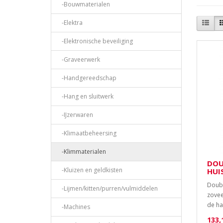
-Bouwmaterialen
-Elektra
-Elektronische beveiliging
-Graveerwerk
-Handgereedschap
-Hang en sluitwerk
-IJzerwaren
-Klimaatbeheersing
-Klimmaterialen
DOU
-Kluizen en geldkisten
HUI
Doubl
-Lijmen/kitten/purren/vulmiddelen
zovee
de ha
-Machines
133,