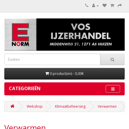
0 product(en) - 0,00€
CATEGORIEËN
Webshop
Klimaatbeheersing
Verwarmen
Verwarmen