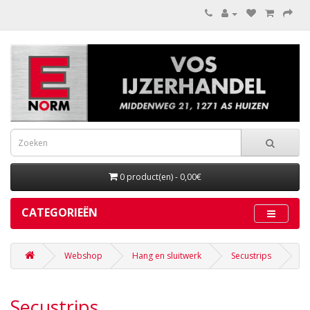
0 product(en) - 0,00€
CATEGORIEËN
Webshop
Hang en sluitwerk
Secustrips
Secustrips