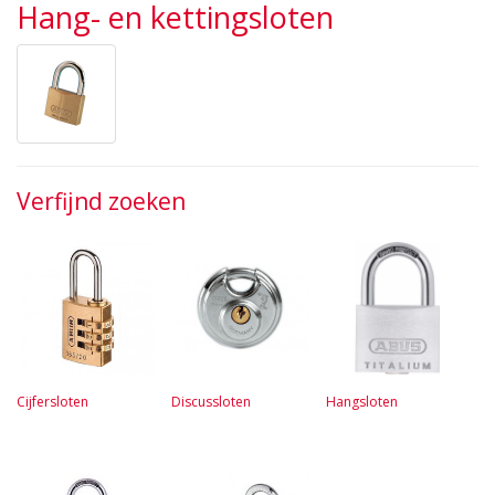
Hang- en kettingsloten
Verfijnd zoeken
Cijfersloten
Discussloten
Hangsloten