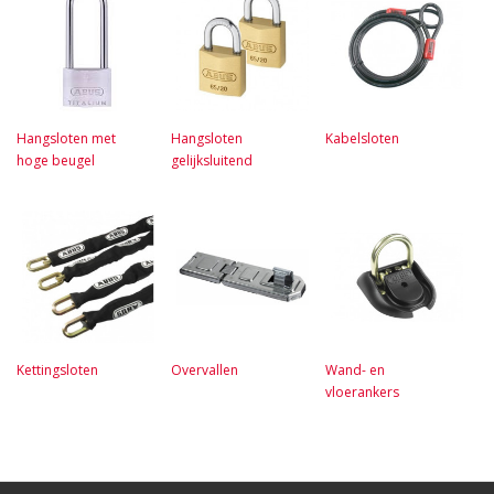
Hangsloten met
Hangsloten
Kabelsloten
hoge beugel
gelijksluitend
Kettingsloten
Overvallen
Wand- en
vloerankers