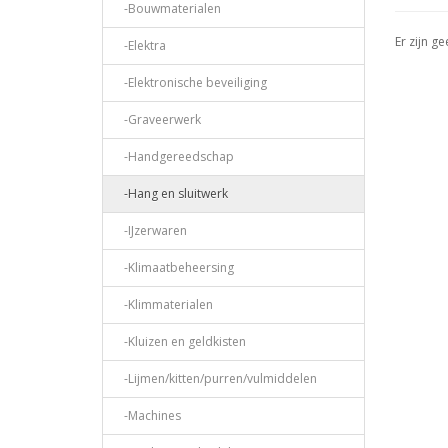
-Bouwmaterialen
Er zijn g
-Elektra
-Elektronische beveiliging
-Graveerwerk
-Handgereedschap
-Hang en sluitwerk
-IJzerwaren
-Klimaatbeheersing
-Klimmaterialen
-Kluizen en geldkisten
-Lijmen/kitten/purren/vulmiddelen
-Machines