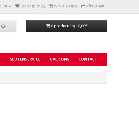
ount
Verlanglijst (0)
Winkelwagen
Afrekenen
0 product(en) - 0,00€
E
SLOTENSERVICE
OVER ONS
CONTACT