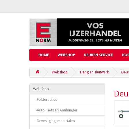
HOME
WEBSHOP
DEUREN SERVICE
HOR
Webshop
Hang en sluitwerk
Deur
Webshop
Deu
-Folderacties
-Auto, Fiets en Aanhanger
-Bevestigingsmaterialen