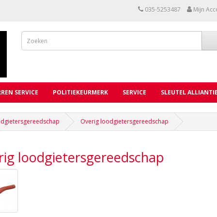
035-5253487
Mijn Acc
REN SERVICE
POLITIEKEURMERK
SERVICE
SLEUTEL ALLIANTI
dgietersgereedschap
Overig loodgietersgereedschap
rig loodgietersgereedschap