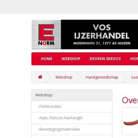
HOME
WEBSHOP
DEUREN SERVICE
HOR
Webshop
Handgereedschap
Loo
Webshop
Ove
-Folderacties
-Auto, Fiets en Aanhanger
-Bevestigingsmaterialen