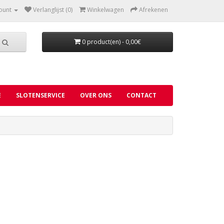
ount
Verlanglijst (0)
Winkelwagen
Afrekenen
0 product(en) - 0,00€
E
SLOTENSERVICE
OVER ONS
CONTACT