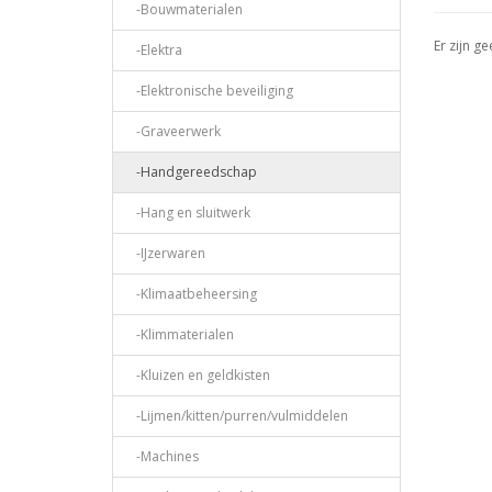
-Bouwmaterialen
Er zijn g
-Elektra
-Elektronische beveiliging
-Graveerwerk
-Handgereedschap
-Hang en sluitwerk
-IJzerwaren
-Klimaatbeheersing
-Klimmaterialen
-Kluizen en geldkisten
-Lijmen/kitten/purren/vulmiddelen
-Machines