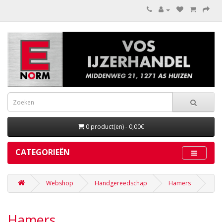
0 product(en) - 0,00€
CATEGORIEËN
Webshop
Handgereedschap
Hamers
Hamers