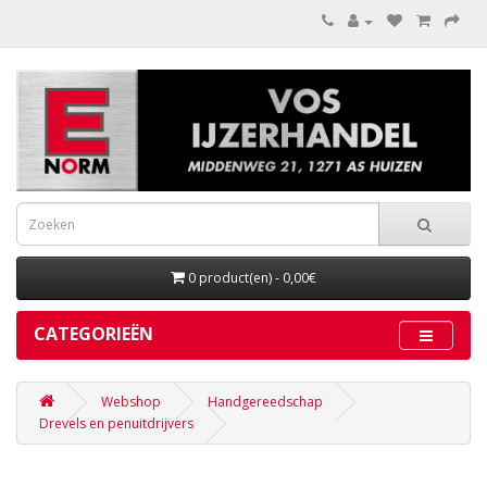
0 product(en) - 0,00€
CATEGORIEËN
Webshop
Handgereedschap
Drevels en penuitdrijvers