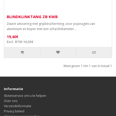
BLINDKLINKTANG ZB KWB
Zware uitvoering met gripbescherming, voor popnagels van
aluminium en koper met een schachtdiameter ..
19,40€
Excl. BTW:16,03€
Weergeven 1 t/m 1 van in totaal 1
Informatie
Slotenservice om u te helpen
Over ons
Verzendinformatie
Privacy beleid