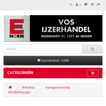
0 product(en) - 0,00€
CATEGORIEËN
Webshop
Handgereedschap
Blindklinktangen