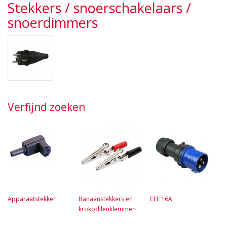
Stekkers / snoerschakelaars /
snoerdimmers
Verfijnd zoeken
Apparaatstekker
Banaanstekkers en
CEE 16A
krokodilenklemmen