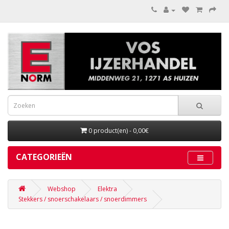
0 product(en) - 0,00€
CATEGORIEËN
Webshop
Elektra
Stekkers / snoerschakelaars / snoerdimmers