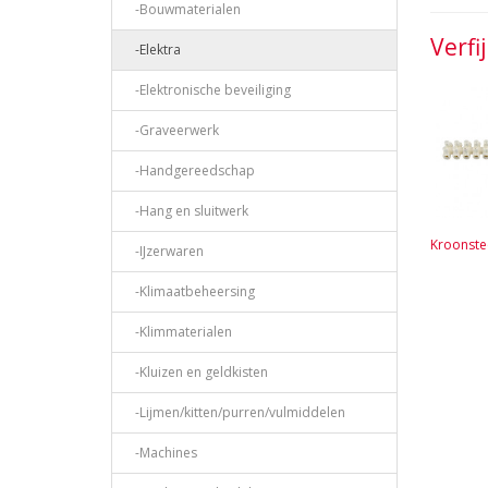
-Bouwmaterialen
Verfi
-Elektra
-Elektronische beveiliging
-Graveerwerk
-Handgereedschap
-Hang en sluitwerk
Kroonste
-IJzerwaren
-Klimaatbeheersing
-Klimmaterialen
-Kluizen en geldkisten
-Lijmen/kitten/purren/vulmiddelen
-Machines