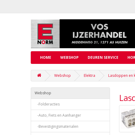
HOME
WEBSHOP
DEUREN SERVICE
HOR
Webshop
Elektra
Lasdoppen en 
Webshop
Las
-Folderacties
-Auto, Fiets en Aanhanger
-Bevestigingsmaterialen