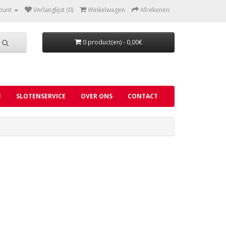
ount
Verlanglijst (0)
Winkelwagen
Afrekenen
0 product(en) - 0,00€
E
SLOTENSERVICE
OVER ONS
CONTACT