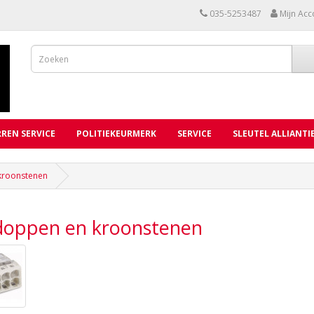
035-5253487
Mijn Acc
REN SERVICE
POLITIEKEURMERK
SERVICE
SLEUTEL ALLIANTI
kroonstenen
doppen en kroonstenen