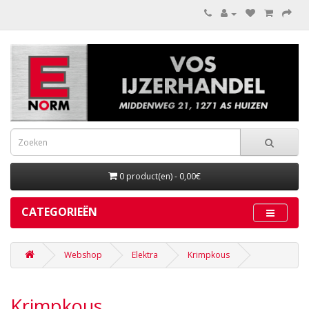
0 product(en) - 0,00€
CATEGORIEËN
Webshop
Elektra
Krimpkous
Krimpkous