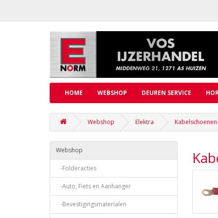
HOME
WEBSHOP
DEUREN SERVICE
HOR
Webshop
Elektra
Kabelschoenen 
Webshop
Kab
-Folderacties
-Auto, Fiets en Aanhanger
-Bevestigingsmaterialen