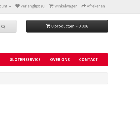
ount
Verlanglijst (0)
Winkelwagen
Afrekenen
0 product(en) - 0,00€
E
SLOTENSERVICE
OVER ONS
CONTACT