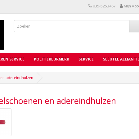
035-5253487
Mijn Acc
REN SERVICE
POLITIEKEURMERK
SERVICE
SLEUTEL ALLIANTI
en adereindhulzen
elschoenen en adereindhulzen