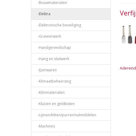
-Bouwmaterialen
Verfi
-Elektra
-Elektronische beveiliging
-Graveerwerk
-Handgereedschap
-Hang en sluitwerk
Adereind
-IJzerwaren
-Klimaatbeheersing
-Klimmaterialen
-Kluizen en geldkisten
-Lijmen/kitten/purren/vulmiddelen
-Machines