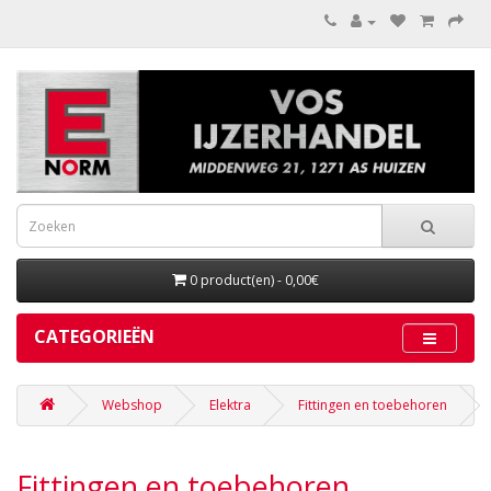
0 product(en) - 0,00€
CATEGORIEËN
Webshop
Elektra
Fittingen en toebehoren
Fittingen en toebehoren