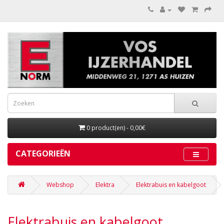
0 product(en) - 0,00€
CATEGORIEËN
Webshop
Elektra
Elektrabuis en kabelgoot
Elektrabuis en kabelgoot