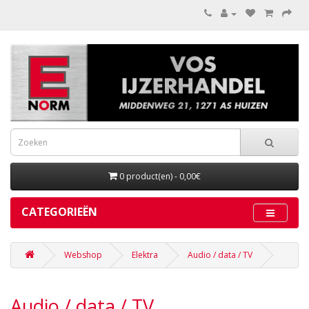
0 product(en) - 0,00€
CATEGORIEËN
Webshop
Elektra
Audio / data / TV
Audio / data / TV