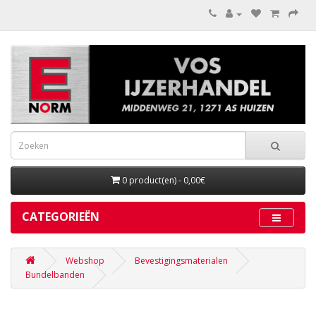
0 product(en) - 0,00€
CATEGORIEËN
Webshop
Bevestigingsmaterialen
Bundelbanden