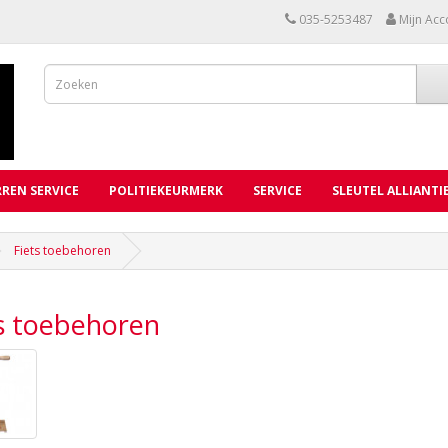
035-5253487
Mijn Acc
REN SERVICE
POLITIEKEURMERK
SERVICE
SLEUTEL ALLIANTI
Fiets toebehoren
s toebehoren