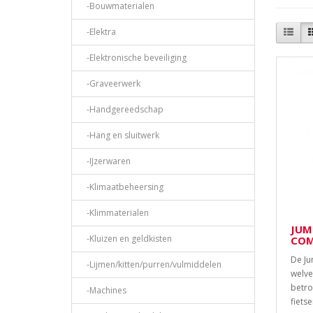
-Bouwmaterialen
-Elektra
-Elektronische beveiliging
-Graveerwerk
-Handgereedschap
-Hang en sluitwerk
-IJzerwaren
-Klimaatbeheersing
-Klimmaterialen
JUM
-Kluizen en geldkisten
COM
De Ju
-Lijmen/kitten/purren/vulmiddelen
welve
betro
-Machines
fietser