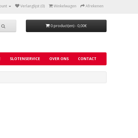
ount
Verlanglijst (0)
Winkelwagen
Afrekenen
0 product(en) - 0,00€
E
SLOTENSERVICE
OVER ONS
CONTACT